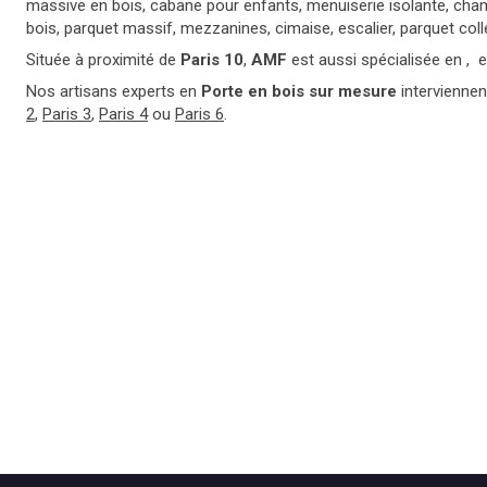
massive en bois, cabane pour enfants, menuiserie isolante, cham
bois, parquet massif, mezzanines, cimaise, escalier, parquet collé
Située à proximité de
Paris 10
,
AMF
est aussi spécialisée en , et
Nos artisans experts en
Porte en bois sur mesure
intervienne
2
,
Paris 3
,
Paris 4
ou
Paris 6
.