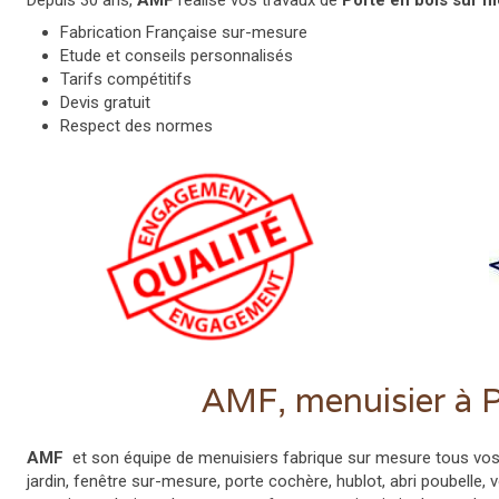
Depuis 30 ans,
AMF
réalise vos travaux de
Porte en bois sur 
Fabrication Française sur-mesure
Etude et conseils personnalisés
Tarifs compétitifs
Devis gratuit
Respect des normes
AMF, menuisier à P
AMF
et son équipe de menuisiers fabrique sur mesure tous vos m
jardin, fenêtre sur-mesure, porte cochère, hublot, abri poubelle, v